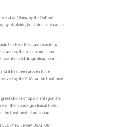
e end of 60-ies, by the DuPont
ppy alkaloids, but it does not cause
ids to affect the brain receptors
isfaction, there is no addiction.
abuse of opioid drugs disappears.
 and it has been proven to be
pproved by the FDA for the treatment
 great choice of opioid antagonists
e of them undergo clinical trials,
n the treatment of addiction.
s LLC (New Jersey, USA). Our