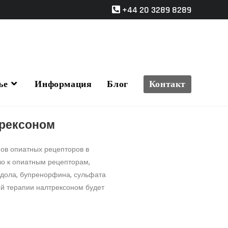
+44 20 3289 8289
ье
Информация
Блог
Контакт
рексоном
пов опиатных рецепторов в
во к опиатным рецепторам,
адола, бупренорфина, сульфата
й терапии налтрексоном будет