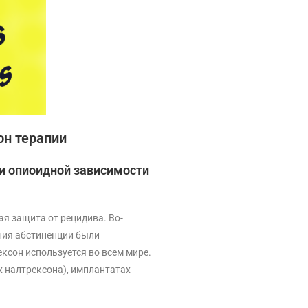
он терапии
и опиоидной зависимости
ая защита от рецидива. Во-
ния абстиненции были
ексон используется во всем мире.
х налтрексона), имплантатах