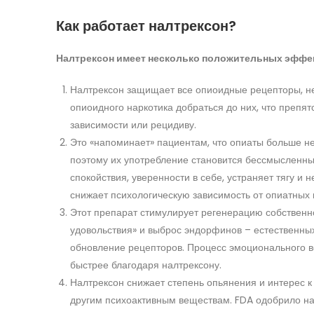
Как работает налтрексон?
Налтрексон имеет несколько положительных эффе
Налтрексон защищает все опиоидные рецепторы, н
опиоидного наркотика добраться до них, что препя
зависимости или рецидиву.
Это «напоминает» пациентам, что опиаты больше не
поэтому их употребление становится бессмысленны
спокойствия, уверенности в себе, устраняет тягу и
снижает психологическую зависимость от опиатных 
Этот препарат стимулирует регенерацию собственн
удовольствия» и выброс эндорфинов – естественных
обновление рецепторов. Процесс эмоционального в
быстрее благодаря налтрексону.
Налтрексон снижает степень опьянения и интерес к 
другим психоактивным веществам. FDA одобрило на