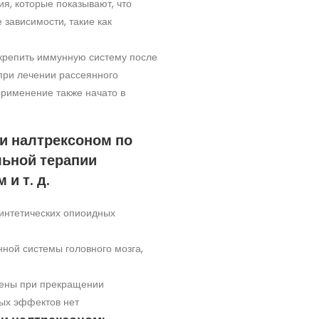
ия, которые показывают, что
 зависимости, такие как
крепить иммунную систему после
 при лечении рассеянного
применение также начато в
и налтрексоном по
льной терапии
и т. д.
синтетических опиоидных
ной системы головного мозга,
мены при прекращении
ных эффектов нет