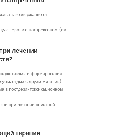
и налтрексоном:
живать воздержание от
щую терапию налтрексоном (см.
при лечении
сти?
 наркотиками и формирования
убы, отдых с друзьями и т.д.)
ма в постдезинтоксикационном
зни при лечении опиатной
ющей терапии