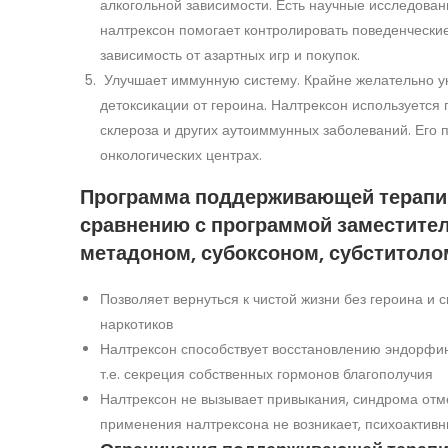
алкогольной зависимости. Есть научные исследован
налтрексон помогает контролировать поведенческие
зависимость от азартных игр и покупок.
Улучшает иммунную систему. Крайне желательно у
детоксикации от героина. Налтрексон используется
склероза и других аутоиммунных заболеваний. Его 
онкологических центрах.
Программа поддерживающей терапи
сравнению с программой заместите
метадоном, субоксоном, субститолом 
Позволяет вернуться к чистой жизни без героина и 
наркотиков
Налтрексон способствует восстановлению эндорфин
т.е. секреция собственных гормонов благополучия
Налтрексон не вызывает привыкания, синдрома от
применения налтрексона не возникает, психоактив