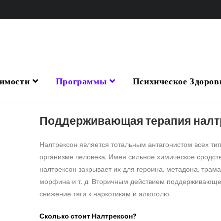
имости
Программы
Психическое Здоров
Поддерживающая терапия налт
Налтрексон является тотальным антагонистом всех ти
организме человека. Имея сильное химическое сродст
налтрексон закрывает их для героина, метадона, трам
морфина и т. д. Вторичным действием поддерживающе
снижение тяги к наркотикам и алкоголю.
Сколько стоит Налтрексон?