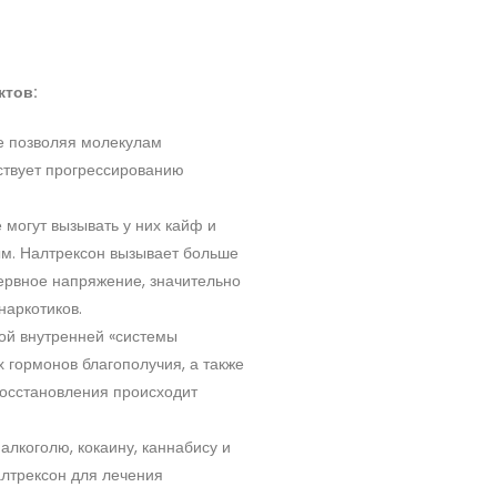
ктов:
е позволяя молекулам
тствует прогрессированию
 могут вызывать у них кайф и
м. Налтрексон вызывает больше
 нервное напряжение, значительно
наркотиков.
ой внутренней «системы
 гормонов благополучия, а также
осстановления происходит
алкоголю, кокаину, каннабису и
лтрексон для лечения