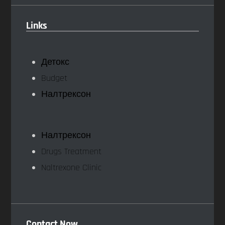
Links
Детокс
Budget
Налтрексон
Налтрексон
Drugs Treatment
Naltrexone Clinic
Contact Now