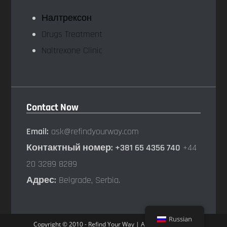
Налтрексон
Drugs Treatment
Naltrexone Clinic
Contact Now
Email:
ask@refindyourway.com
Контактный номер: +381 65 4356 740
+44
20 3289 8289
Адрес:
Belgrade, Serbia.
Russian
Copyright © 2010 - Refind Your Way | All rights reserved.