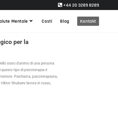
+44 20 3289 8289
alute Mentale
Costi
Blog
Kontakt
gico per la
dello stato d'animo di una persona
 questo tipo di psicoterapia è
nteriore. Psichiatra, psicoterapeuta,
. Viktor Shubaev lavora in russo,