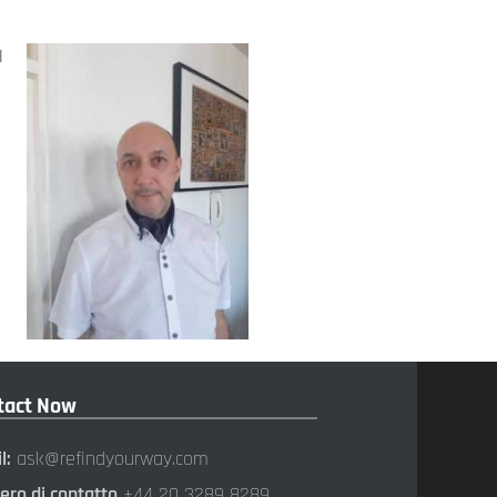
l
tact Now
l:
ask@refindyourway.com
ro di contatto
+44 20 3289 8289