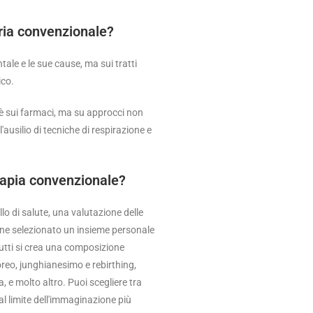
tria convenzionale?
tale e le sue cause, ma sui tratti
ico.
n è sui farmaci, ma su approcci non
'ausilio di tecniche di respirazione e
erapia convenzionale?
llo di salute, una valutazione delle
viene selezionato un insieme personale
 tutti si crea una composizione
oreo, junghianesimo e rebirthing,
e molto altro. Puoi scegliere tra
al limite dell'immaginazione più