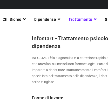
Chi Siamo
Dipendenze
Trattamento
S
Infostart - Trattamento psicolo
dipendenza
INFOSTART è la diagnostica e la correzione rapida 
con un'enfasi sui metodi non farmacologici. Parte di
imparare a ripristinare istantaneamente il comfort i
specialista nel trattamento delle dipendenze, il dott
serbo e inglese.
Forme di lavoro: