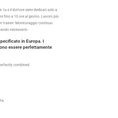
 tu e il dottore siete dedicati solo a
re fino a 10 ore al giorno. Lavoro più
un trainer. Monitoraggio continuo
quando necessario.
specificato in Europa. I
sono essere perfettamente
erfectly combined.
lta.