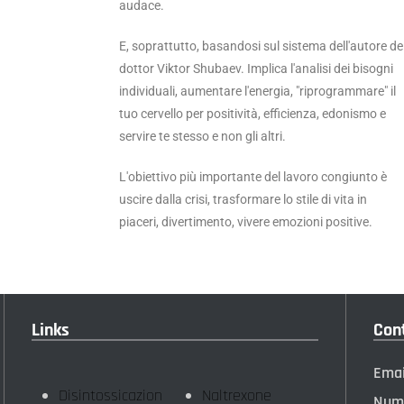
audace.
E, soprattutto, basandosi sul sistema dell'autore de
dottor Viktor Shubaev. Implica l'analisi dei bisogni
individuali, aumentare l'energia, "riprogrammare" il
tuo cervello per positività, efficienza, edonismo e
servire te stesso e non gli altri.
L'obiettivo più importante del lavoro congiunto è
uscire dalla crisi, trasformare lo stile di vita in
piaceri, divertimento, vivere emozioni positive.
Links
Con
Emai
Disintossicazion
Naltrexone
Nume