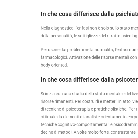
In che cosa differisce dalla psichia
Nella diagnostica, l'enfasi non è solo sullo stato men
della personalità, le sottigliezze del ritratto psicolog
Per uscire dai problemi nella normalità, l'enfasi no
farmacologici. Attivazione delle risorse mentali con l
body oriented.
In che cosa differisce dalla psicot
Si inizia con uno studio dello stato mentale e del live
risorse rimanenti. Per costruirli e metterli in atto, 
di tecniche di psicoterapia e pratiche olistiche. Per
ottimale da elementi di analisi e orientamento corp
tecniche cognitivo-comportamentali e psicodramma, 
decine di metodi. A volte molto forte, contrastante, 