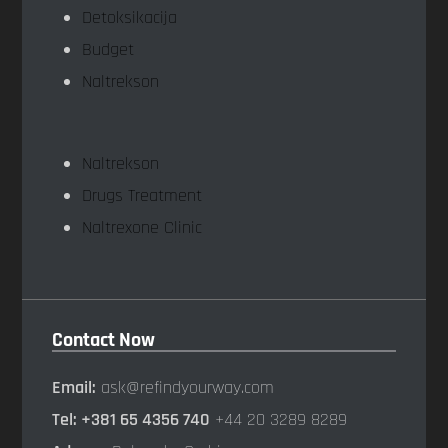
Detoksikacija
Budget
Naltrekson
Naltrekson
Drugs Treatment
Naltrexone Clinic
Contact Now
Email:
ask@refindyourway.com
Tel: +381 65 4356 740
+44 20 3289 8289