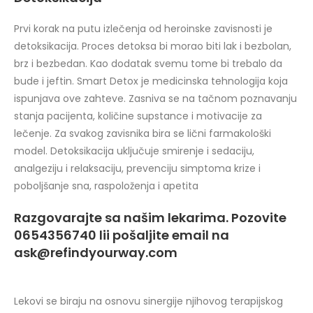
Prvi korak na putu izlečenja od heroinske zavisnosti je
detoksikacija. Proces detoksa bi morao biti lak i bezbolan,
brz i bezbedan. Kao dodatak svemu tome bi trebalo da
bude i jeftin. Smart Detox je medicinska tehnologija koja
ispunjava ove zahteve. Zasniva se na tačnom poznavanju
stanja pacijenta, količine supstance i motivacije za
lečenje. Za svakog zavisnika bira se lični farmakološki
model. Detoksikacija uključuje smirenje i sedaciju,
analgeziju i relaksaciju, prevenciju simptoma krize i
poboljšanje sna, raspoloženja i apetita
Razgovarajte sa našim lekarima. Pozovite
0654356740 lii pošaljite email na
ask@refindyourway.com
Lekovi se biraju na osnovu sinergije njihovog terapijskog