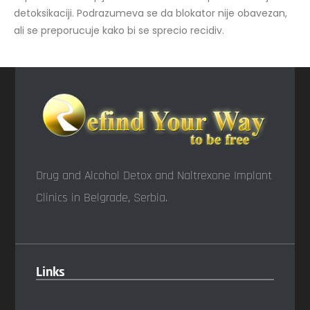
detoksikaciji. Podrazumeva se da blokator nije obavezan,
ali se preporucuje kako bi se sprecio recidiv.
Drug and Alcohol Detox and Naltrexone Implant
Clinics in Belgrade, Serbia.
Links