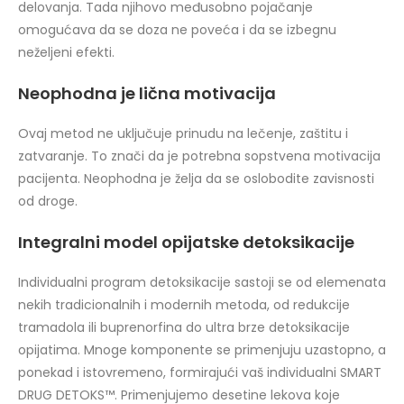
delovanja. Tada njihovo međusobno pojačanje
omogućava da se doza ne poveća i da se izbegnu
neželjeni efekti.
Neophodna je lična motivacija
Ovaj metod ne uključuje prinudu na lečenje, zaštitu i
zatvaranje. To znači da je potrebna sopstvena motivacija
pacijenta. Neophodna je želja da se oslobodite zavisnosti
od droge.
Integralni model opijatske detoksikacije
Individualni program detoksikacije sastoji se od elemenata
nekih tradicionalnih i modernih metoda, od redukcije
tramadola ili buprenorfina do ultra brze detoksikacije
opijatima. Mnoge komponente se primenjuju uzastopno, a
ponekad i istovremeno, formirajući vaš individualni SMART
DRUG DETOKS™. Primenjujemo desetine lekova koje