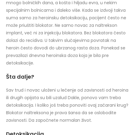
mnogo bolničkih dana, a košta i hiljadu evra, u nekim
specijalnim bolnicama i daleko više. Kada se izdvoji takva
suma samo za heroinsku detoksikaciju, pacijent često ne
može priuštiti blokator. Ne samo novac za naltrekson
implant, već ni za injekciju blokatora. Bez blokatora često
dolazi do recidiva. U takvim slučajevima povratak na
heroin često dovodi do ubrzanog rasta doza. Ponekad se
prevazilazi dnevna heroinska doza koja je bila pre
detoksikacije.
Šta dalje?
Sav trud i novac uloženi u lečenje od zavisnosti od heroina
ili drugih opijata su bili uzalud Dakle, ponovo vam treba
detoksikacija. I koliko još treba ponoviti ovaj začarani krug?
Blokator naltreksona je prava šansa da se oslobodite
zavisnosti. Da započnete normalan život.
Detoksikacija